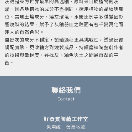
灰釉是東方世界最早的高溫釉，原料來自於植物的灰
燼，因各地植物的成分不盡相同，選用植物的品種與部
位、當地土壤成分、燒灰環境、水簸比例等多種變因影
響燒製的結果，賦予了灰釉器皿之釉面有著千變萬化而
迷人的自然色彩。
自然灰的成分不穩定，製釉過程更具挑戰性，透過反覆
調配實驗、更改釉方到燒製成品，持續磨練陶藝創作者
的技術與敏銳度，尋找灰、釉色與土之間最自然的平
衡。
聯絡我們
Contact
好器質陶藝工作室
免用統一發票收據