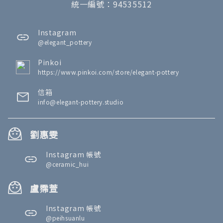
統一編號：94535512
Instagram
@elegant_pottery
Pinkoi
https://www.pinkoi.com/store/elegant-pottery
信箱
info@elegant-pottery.studio
劉惠雯
Instagram 帳號
@ceramic_hui
盧霈萱
Instagram 帳號
@peihsuanlu