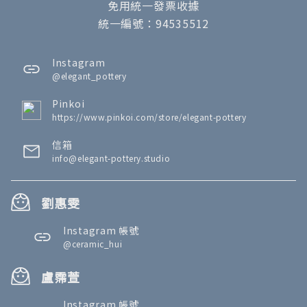
免用統一發票收據
統一編號：94535512
Instagram
@elegant_pottery
Pinkoi
https://www.pinkoi.com/store/elegant-pottery
信箱
info@elegant-pottery.studio
劉惠雯
Instagram 帳號
@ceramic_hui
盧霈萱
Instagram 帳號