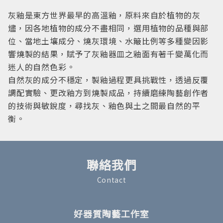
灰釉是東方世界最早的高溫釉，原料來自於植物的灰
燼，因各地植物的成分不盡相同，選用植物的品種與部
位、當地土壤成分、燒灰環境、水簸比例等多種變因影
響燒製的結果，賦予了灰釉器皿之釉面有著千變萬化而
迷人的自然色彩。
自然灰的成分不穩定，製釉過程更具挑戰性，透過反覆
調配實驗、更改釉方到燒製成品，持續磨練陶藝創作者
的技術與敏銳度，尋找灰、釉色與土之間最自然的平
衡。
聯絡我們
Contact
好器質陶藝工作室