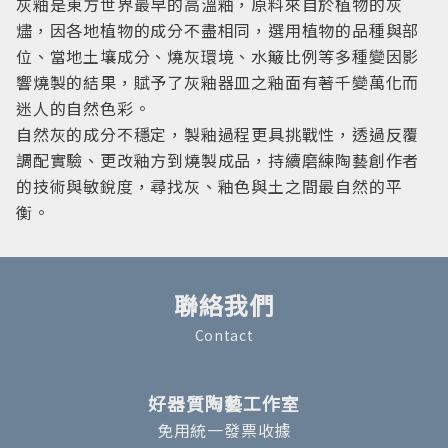
灰釉是東方世界最早的高溫釉，原料來自於植物的灰
燼，因各地植物的成分不盡相同，選用植物的品種與部
位、當地土壤成分、燒灰環境、水簸比例等多種變因影
響燒製的結果，賦予了灰釉器皿之釉面有著千變萬化而
迷人的自然色彩。
自然灰的成分不穩定，製釉過程更具挑戰性，透過反覆
調配實驗、更改釉方到燒製成品，持續磨練陶藝創作者
的技術與敏銳度，尋找灰、釉色與土之間最自然的平
衡。
聯絡我們
Contact
好器質陶藝工作室
免用統一發票收據