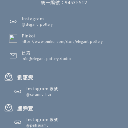
統一編號：94535512
Instagram
@elegant_pottery
Pinkoi
https://www.pinkoi.com/store/elegant-pottery
信箱
info@elegant-pottery.studio
劉惠雯
Instagram 帳號
@ceramic_hui
盧霈萱
Instagram 帳號
@peihsuanlu