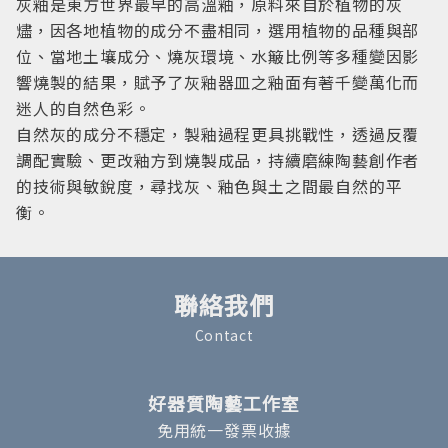
灰釉是東方世界最早的高溫釉，原料來自於植物的灰
燼，因各地植物的成分不盡相同，選用植物的品種與部
位、當地土壤成分、燒灰環境、水簸比例等多種變因影
響燒製的結果，賦予了灰釉器皿之釉面有著千變萬化而
迷人的自然色彩。
自然灰的成分不穩定，製釉過程更具挑戰性，透過反覆
調配實驗、更改釉方到燒製成品，持續磨練陶藝創作者
的技術與敏銳度，尋找灰、釉色與土之間最自然的平
衡。
聯絡我們
Contact
好器質陶藝工作室
免用統一發票收據