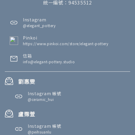
統一編號：94535512
Instagram
@elegant_pottery
Pinkoi
https://www.pinkoi.com/store/elegant-pottery
信箱
info@elegant-pottery.studio
劉惠雯
Instagram 帳號
@ceramic_hui
盧霈萱
Instagram 帳號
@peihsuanlu