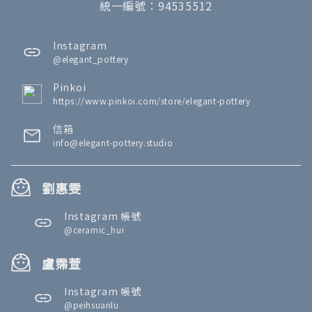
統一編號：94535512
Instagram
@elegant_pottery
Pinkoi
https://www.pinkoi.com/store/elegant-pottery
信箱
info@elegant-pottery.studio
劉惠雯
Instagram 帳號
@ceramic_hui
盧霈萱
Instagram 帳號
@peihsuanlu