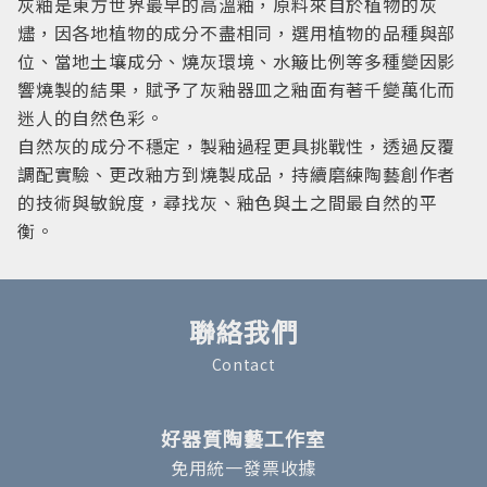
灰釉是東方世界最早的高溫釉，原料來自於植物的灰
燼，因各地植物的成分不盡相同，選用植物的品種與部
位、當地土壤成分、燒灰環境、水簸比例等多種變因影
響燒製的結果，賦予了灰釉器皿之釉面有著千變萬化而
迷人的自然色彩。
自然灰的成分不穩定，製釉過程更具挑戰性，透過反覆
調配實驗、更改釉方到燒製成品，持續磨練陶藝創作者
的技術與敏銳度，尋找灰、釉色與土之間最自然的平
衡。
聯絡我們
Contact
好器質陶藝工作室
免用統一發票收據