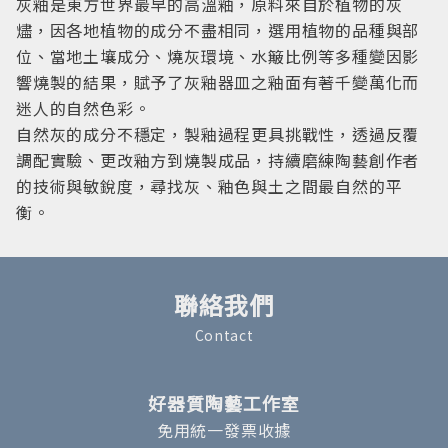
灰釉是東方世界最早的高溫釉，原料來自於植物的灰
燼，因各地植物的成分不盡相同，選用植物的品種與部
位、當地土壤成分、燒灰環境、水簸比例等多種變因影
響燒製的結果，賦予了灰釉器皿之釉面有著千變萬化而
迷人的自然色彩。
自然灰的成分不穩定，製釉過程更具挑戰性，透過反覆
調配實驗、更改釉方到燒製成品，持續磨練陶藝創作者
的技術與敏銳度，尋找灰、釉色與土之間最自然的平
衡。
聯絡我們
Contact
好器質陶藝工作室
免用統一發票收據