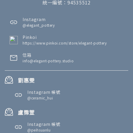
統一編號：94535512
Instagram
@elegant_pottery
Pinkoi
https://www.pinkoi.com/store/elegant-pottery
信箱
info@elegant-pottery.studio
劉惠雯
Instagram 帳號
@ceramic_hui
盧霈萱
Instagram 帳號
@peihsuanlu